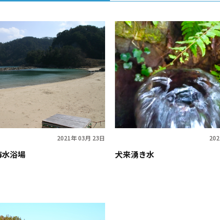
2021年 03月 23日
20
海水浴場
犬来湧き水