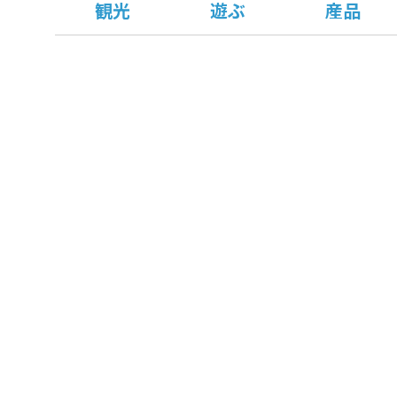
観光
遊ぶ
産品