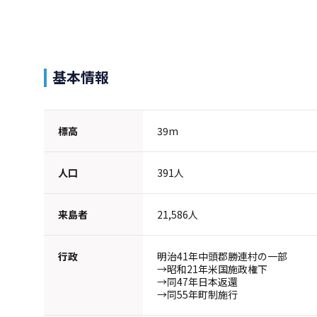
基本情報
標高
39m
人口
391人
来島者
21,586人
行政
明治41年中頭郡勝連村の一部
→昭和21年米国施政権下
→同47年日本返還
→同55年町制施行