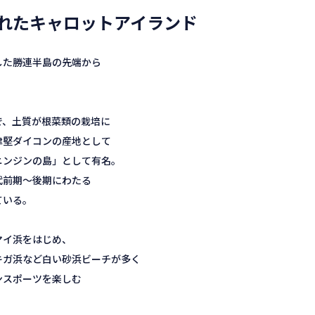
れたキャロットアイランド
した勝連半島の先端から
で、土質が根菜類の栽培に
津堅ダイコンの産地として
ニンジンの島」として有名。
代前期～後期にわたる
ている。
マイ浜をはじめ、
キガ浜など白い砂浜ビーチが多く
ンスポーツを楽しむ