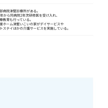
部病院津竪診療所がある。
7年から同病院2年次研修医を受け入れ、
療教育も行っている。
援ホーム津堅いこいの家がデイサービスや
トステイほかの介護サービスを実施している。