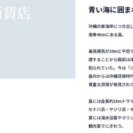
青い海に囲ま
沖縄の東海岸につき出
南東4Kmにある島。
最高標高が39mと平坦
適することから戦前は
知られていた。今は「
島内からは沖縄貝塚時
貴重な貝塚が発見され
島には全長約1kmトウ
セナハ浜・ヤジリ浜・
夏には海水浴客やマリ
観光客でにぎわう。