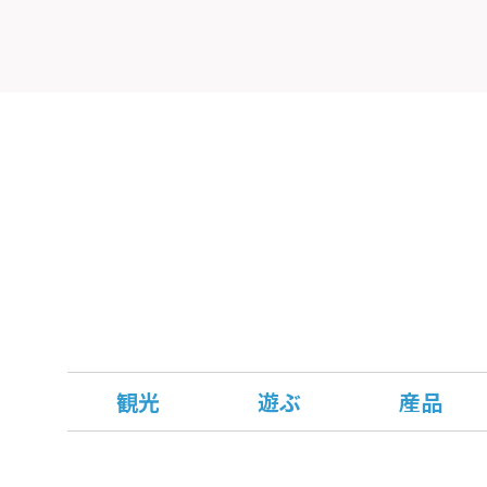
観光
遊ぶ
産品