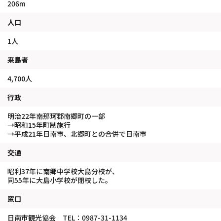
206m
人口
1人
来島者
4,700人
行政
明治22年南那珂郡南郷町の一部
→昭和15年町制施行
→平成21年日南市、北郷町との合併で日南市
交通
昭利37年に南郷中学校大島分校が、
同55年に大島小学校が閉校した。
窓口
日南市観光協会 TEL：0987-31-1134