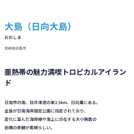
大島（日向大島）
おおしま
宮崎県日南市
亜熱帯の魅力満喫トロピカルアイラン
ド
日南市の南、目井津港の東2.5km、日向灘にある。
全島が日南海岸国定公園に指定されており、
変化に富んだ海岸線や海上に点在する大小無数の
岩礁の景観が素晴らしい。