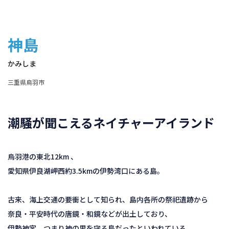
神島
かみしま
三重県鳥羽市
潮騒が聞こえるネイチャーアイランド
烏羽港の東北12km 、
愛知県伊良湖岬西約3.5kmの伊勢湾口にある島。
古来、海上交通の要衝として知られ、島内各所の祭祀遺跡から
奈良・平安時代の唐鏡・和鏡などが出土しており、
伊勢神宮、つまり神の里を守る島だったといわれている。