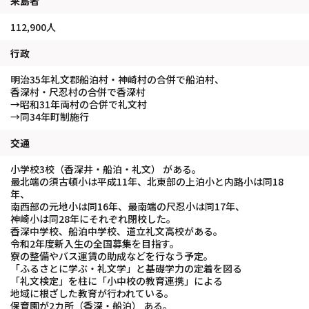
来島者
112,900人
行政
明治35年礼文郡船泊村・神崎村の合併で船泊村、
香深村・尺忍村の合併で香深村
→昭和31年両村の合併で礼文村
→同34年町制施行
交通
小学校3校（香深井・船泊・礼文） がある。
最北端の須古頓小は平成11年、北東部の上泊小と内路小は同18
年、
南西部の元地小は同16年、最南端の尺忍小は同17年、
神崎小は同28年にそれぞれ閉校した。
香深中学校、船泊中学校、道立礼文高校がある。
令和2年度新入生の全国募集を目指す。
寮の整備やバス運賃の助成などを行なう予定。
「ふるさとに学ぶ・礼文学」と基礎学力の定着を図る
「礼文検定」を柱に「小中校の教育連携」による
地域に根ざした教育が行われている。
保育園が2カ所（香深・船泊） ある。