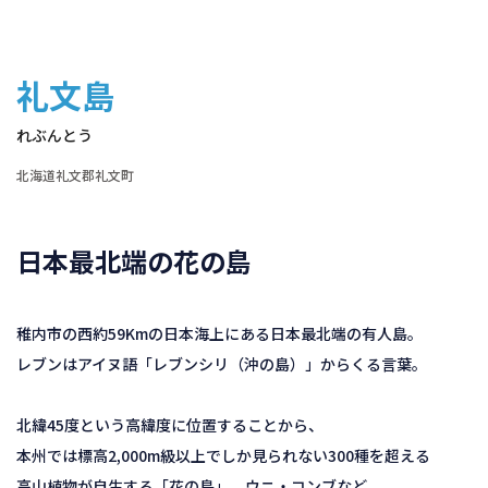
礼文島
れぶんとう
北海道礼文郡礼文町
日本最北端の花の島
稚内市の西約59Kmの日本海上にある日本最北端の有人島。
レブンはアイヌ語「レブンシリ（沖の島）」からくる言葉。
北緯45度という高緯度に位置することから、
本州では標高2,000m級以上でしか見られない300種を超える
高山植物が自生する「花の島」、ウニ・コンブなど