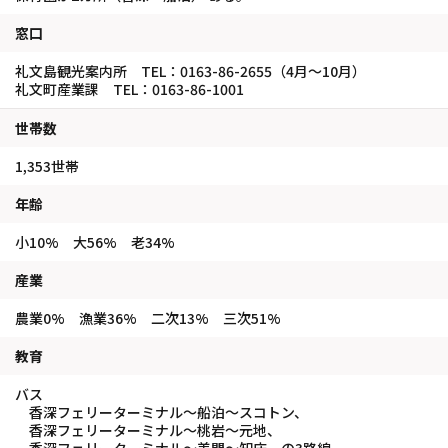
窓口
礼文島観光案内所 TEL：0163-86-2655（4月～10月）
礼文町産業課 TEL：0163-86-1001
世帯数
1,353世帯
年齢
小10% 大56% 老34%
産業
農業0% 漁業36% 二次13% 三次51%
教育
バス
香深フェリーターミナル～船泊～スコトン、
香深フェリーターミナル～桃岩～元地、