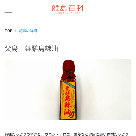
TOP
記事の詳細
父島 薬膳島辣油